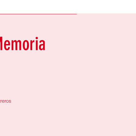
 Memoria
reros