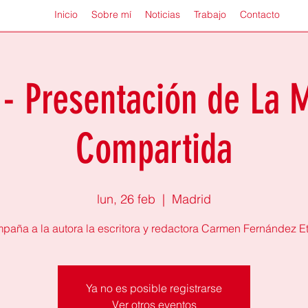
Inicio
Sobre mí
Noticias
Trabajo
Contacto
- Presentación de La
Compartida
lun, 26 feb
  |  
Madrid
paña a la autora la escritora y redactora Carmen Fernández Et
Ya no es posible registrarse
Ver otros eventos