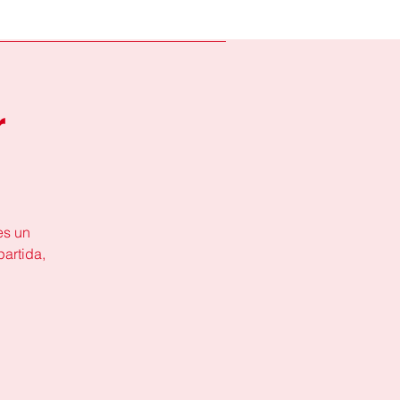
r
es un
artida,